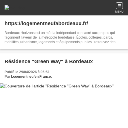
MENU
https://logementneufabordeaux.fr/
Bordeaux Horizons est un média indépendant consacré aux projets qui
façonnent l'avenir de la métropole bordelaise. Écoles, collèges, parcs,
mobilités, urbanisme, logements et équipements publics : retrouvez des
articles de synthèse issus de sources officielles et de la presse locale pour
suivre les transformations du territoire.
Résidence "Green Way" à Bordeaux
Publié le 29/04/2026 à 06:51
Par
Logementneufen.France.