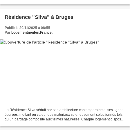
jardin privatif, permettant de profiter...
Résidence "Silva" à Bruges
Publié le 20/11/2025 à 08:55
Par
Logementneufen.France.
La Résidence Silva séduit par son architecture contemporaine et ses lignes
épurées, mettant en valeur des matériaux soigneusement sélectionnés tels
qu’un bardage composite aux teintes naturelles. Chaque logement dispose
d’une loggia ou d’une terrasse,...