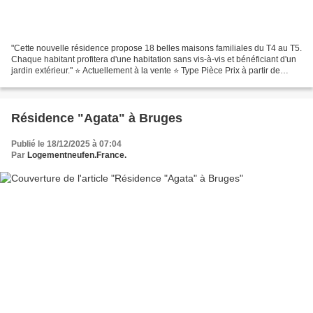
"Cette nouvelle résidence propose 18 belles maisons familiales du T4 au T5.
Chaque habitant profitera d'une habitation sans vis-à-vis et bénéficiant d'un
jardin extérieur." ⭐ Actuellement à la vente ⭐ Type Pièce Prix à partir de
Maison T4 521 000 € Maison...
Résidence "Agata" à Bruges
Publié le 18/12/2025 à 07:04
Par
Logementneufen.France.