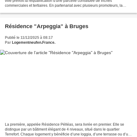
ville prévoit la requalification d'une parcelle constituée de friches
commerciales et tertiaires. En partenariat avec plusieurs promoteurs, la
résidence "Hévéa" verra donc le jour...
Résidence "Arpeggia" à Bruges
Publié le 11/12/2025 à 08:17
Par
Logementneufen.France.
La première, appelée Résidence Pélléas, sera livrée en premier. Elle se
distingue par un bâtiment élégant de 4 niveaux, situé dans le quartier
Terrefort. Chaque logement y bénéficie d’une loggia, d’une terrasse ou d’un