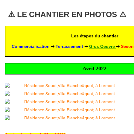
⚠️ 
LE CHANTIER EN PHOTOS
 ⚠️
Les étapes du chantier
Commercialisation 
➡
Terrassement 
➡ 
Gros Oeuvre
➡
Secon
Avril 2022