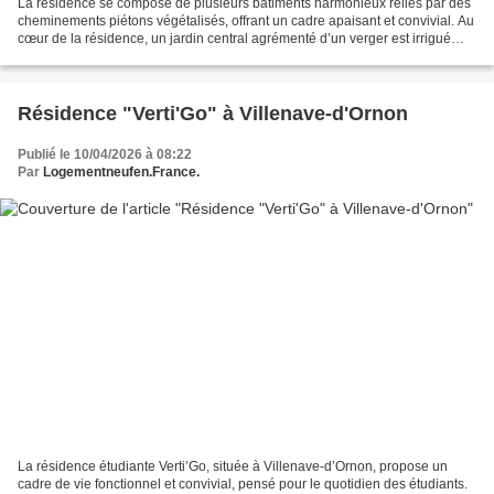
La résidence se compose de plusieurs bâtiments harmonieux reliés par des
cheminements piétons végétalisés, offrant un cadre apaisant et convivial. Au
cœur de la résidence, un jardin central agrémenté d’un verger est irrigué
grâce à la récupération des...
Résidence "Verti'Go" à Villenave-d'Ornon
Publié le 10/04/2026 à 08:22
Par
Logementneufen.France.
La résidence étudiante Verti’Go, située à Villenave-d’Ornon, propose un
cadre de vie fonctionnel et convivial, pensé pour le quotidien des étudiants.