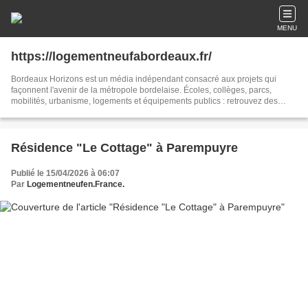
MENU
https://logementneufabordeaux.fr/
Bordeaux Horizons est un média indépendant consacré aux projets qui
façonnent l'avenir de la métropole bordelaise. Écoles, collèges, parcs,
mobilités, urbanisme, logements et équipements publics : retrouvez des
articles de synthèse issus de sources officielles et de la presse locale pour
suivre les transformations du territoire.
Résidence "Le Cottage" à Parempuyre
Publié le 15/04/2026 à 06:07
Par
Logementneufen.France.