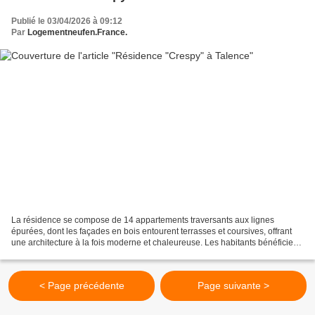
Publié le 03/04/2026 à 09:12
Par
Logementneufen.France.
La résidence se compose de 14 appartements traversants aux lignes
épurées, dont les façades en bois entourent terrasses et coursives, offrant
une architecture à la fois moderne et chaleureuse. Les habitants bénéficient
d’un jardin collectif paysagé, planté...
< Page précédente
Page suivante >