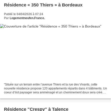
Résidence « 350 Thiers » à Bordeaux
Publié le 04/04/2026 à 07:24
Par
Logementneufen.France.
"Située sur un terrain entre l’avenue Thiers et la rue des Vivants, cette
nouvelle résidence propose 120 appartements répartis dans 4 bâtiments. Un
coeur d’ilot paysager sera amménagé et un cheminement doux sera créé.
Déclinés du T2 au T5 les logements...
Résidence "Crespy" à Talence