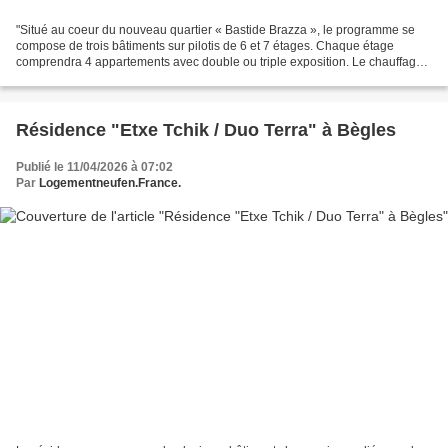
"Situé au coeur du nouveau quartier « Bastide Brazza », le programme se
compose de trois bâtiments sur pilotis de 6 et 7 étages. Chaque étage
comprendra 4 appartements avec double ou triple exposition. Le chauffage
sera assuré par le réseau urbain. La...
Résidence "Etxe Tchik / Duo Terra" à Bègles
Publié le 11/04/2026 à 07:02
Par
Logementneufen.France.