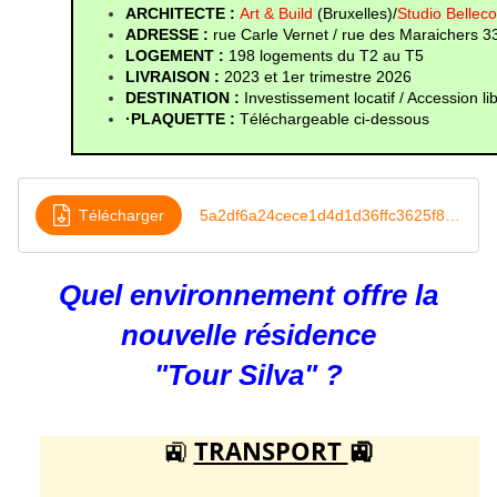
ARCHITECTE :
Art & Build
(Bruxelles)/
Studio Bellec
ADRESSE : 
rue Carle Vernet / rue des Maraichers 
LOGEMENT : 
198 logements du T2 au T5
LIVRAISON :
 2023 et
1er trimestre 2026
DESTINATION : 
Investissement locatif / Accession li
·PLAQUETTE : 
Téléchargeable ci-dessous
Télécharger
5a2df6a24cece1d4d1d36ffc3625f817bd05d1ab2e465e6c633623b0ef481589169756557
Quel environnement offre la
nouvelle résidence
"Tour Silva" ?
🚉
TRANSPORT
🚉