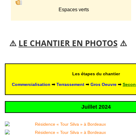
Espaces verts
⚠️
LE CHANTIER EN PHOTOS
⚠️
Les étapes du chantier
Commercialisation
 ➡ 
Terrassement
 ➡
Gros Oeuvre 
➡ 
Secon
Juillet 2024