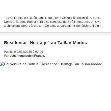
" La résidence est située dans le quartier « Ginko » à proximité du parc «
Denis et Eugène Buhler ». Elle se compose de 2 bâtiments avec un style
architectural propre à chacun. Certains appartements bénéficieront d’un
jardin privatif et chaque logement...
Résidence "Héritage" au Taillan-Médoc
Publié le 02/12/2025 à 07:00
Par
Logementneufen.France.