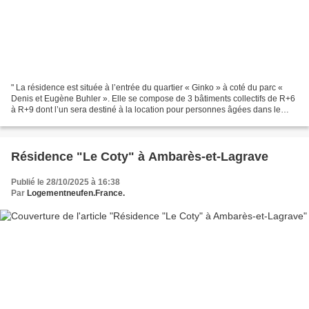
" La résidence est située à l’entrée du quartier « Ginko » à coté du parc «
Denis et Eugène Buhler ». Elle se compose de 3 bâtiments collectifs de R+6
à R+9 dont l’un sera destiné à la location pour personnes âgées dans le
cadre d’une résidence autonomie....
Résidence "Le Coty" à Ambarès-et-Lagrave
Publié le 28/10/2025 à 16:38
Par
Logementneufen.France.