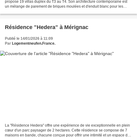
propose 19 villas duplex du T3 au T4. Son architecture contemporaine est
un mélange de parement de briques moulées et d'enduit blanc pour les
façades, et d'une toiture en tuiles. Les...
Résidence "Hedera" à Mérignac
Publié le 14/01/2026 à 11:09
Par
Logementneufen.France.
La "Résidence Hedera" offre une expérience de vie exceptionnelle en plein
cœur d'un parc paysager de 2 hectares. Cette résidence se compose de 7
maisons en bande, chacune conçue pour offrir une intimité et un espace de