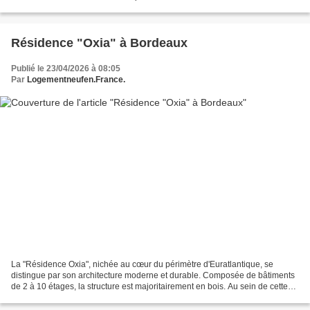
vie agréable. En complément, un...
Résidence "Oxia" à Bordeaux
Publié le 23/04/2026 à 08:05
Par
Logementneufen.France.
La "Résidence Oxia", nichée au cœur du périmètre d'Euratlantique, se
distingue par son architecture moderne et durable. Composée de bâtiments
de 2 à 10 étages, la structure est majoritairement en bois. Au sein de cette
résidence, les habitants bénéficient...