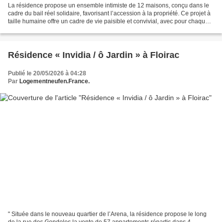
La résidence propose un ensemble intimiste de 12 maisons, conçu dans le
cadre du bail réel solidaire, favorisant l’accession à la propriété. Ce projet à
taille humaine offre un cadre de vie paisible et convivial, avec pour chaque
logement deux places...
Résidence « Invidia / ô Jardin » à Floirac
Publié le 20/05/2026 à 04:28
Par
Logementneufen.France.
" Située dans le nouveau quartier de l’Arena, la résidence propose le long
de la rue des Gondoles la vente de 57 appartements répartis dans 4