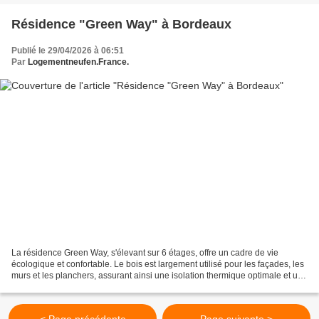
Résidence "Green Way" à Bordeaux
Publié le 29/04/2026 à 06:51
Par
Logementneufen.France.
La résidence Green Way, s'élevant sur 6 étages, offre un cadre de vie
écologique et confortable. Le bois est largement utilisé pour les façades, les
murs et les planchers, assurant ainsi une isolation thermique optimale et une
empreinte écologique réduite....
< Page précédente
Page suivante >