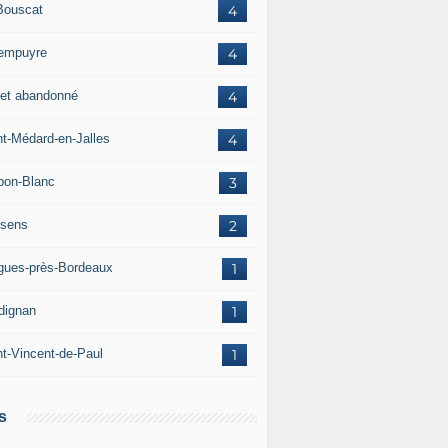
Bouscat
4
empuyre
4
jet abandonné
4
nt-Médard-en-Jalles
4
bon-Blanc
3
sens
2
igues-près-Bordeaux
1
dignan
1
nt-Vincent-de-Paul
1
s