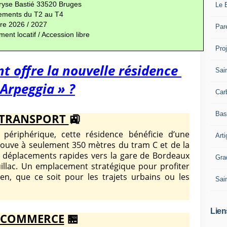
ryse Bastié 33520 Bruges
Le 
gements du T2 au T4 
re 2026 / 2027
Par
ment locatif / Accession libre
Pro
 offre la nouvelle résidence
Sai
 Arpeggia » ?
Car
Bas
TRANSPORT
🚉
riphérique, cette résidence bénéficie d’une
Art
e trouve à seulement 350 mètres du tram C et de la
 déplacements rapides vers la gare de Bordeaux
Gra
illac.
Un emplacement stratégique pour profiter
en, que ce soit pour les trajets urbains ou les
Sai
Lien
COMMERCE
🏪