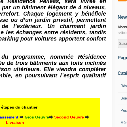
Résidence Pélléas, sera livrée en
e par un bâtiment élégant de 4 niveaux,
errefort. Chaque logement y bénéficie
News
sse ou d’un jardin privatif, permettant
 de l’extérieur. Un charmant jardin
Abonn
 les échanges entre résidents, tandis
articl
 parking pour voitures apportent confort
u programme, nommée Résidence
Pag
 de trois bâtiments aux toits inclinés
aison ultérieure. Elle viendra compléter
Caté
le, en poursuivant l’esprit qualitatif
Rés
Bor
 étapes du chantier
Pes
rassement 
⮕
Gros Oeuvre
⮕ 
Second Oeuvre
⮕
Livraison
Mér