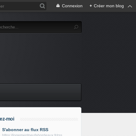
Connexion
+
Créer mon blog
ez-moi
S'abonner au flux RSS
https://logementneufabordeaux.fr/rss