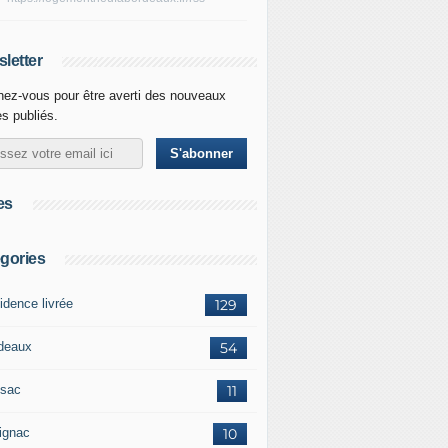
letter
ez-vous pour être averti des nouveaux
es publiés.
es
gories
idence livrée
129
deaux
54
sac
11
ignac
10