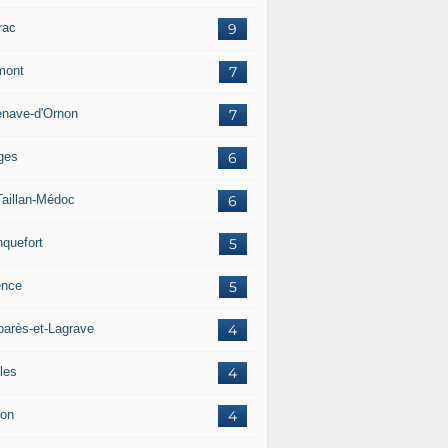
rac
9
mont
7
lenave-d'Ornon
7
ges
6
Taillan-Médoc
6
nquefort
5
ence
5
arès-et-Lagrave
4
les
4
on
4