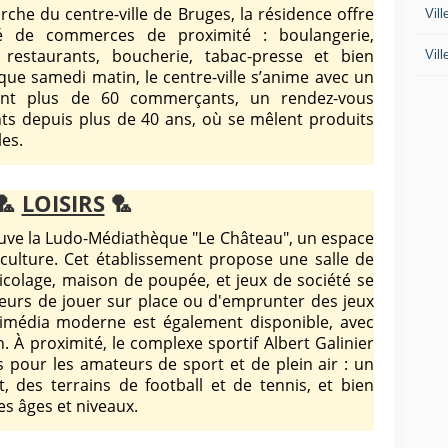
he du centre-ville de Bruges, la résidence offre
Vil
té de commerces de proximité : boulangerie,
 restaurants, boucherie, tabac-presse et bien
Vil
que samedi matin, le centre-ville s’anime avec un
lant plus de 60 commerçants, un rendez-vous
ts depuis plus de 40 ans, où se mêlent produits
les.
🏸
LOISIRS
🏸
uve la Ludo-Médiathèque "Le Château", un espace
a culture. Cet établissement propose une salle de
ricolage, maison de poupée, et jeux de société se
eurs de jouer sur place ou d'emprunter des jeux
imédia moderne est également disponible, avec
 À proximité, le complexe sportif Albert Galinier
pour les amateurs de sport et de plein air : un
t, des terrains de football et de tennis, et bien
es âges et niveaux.