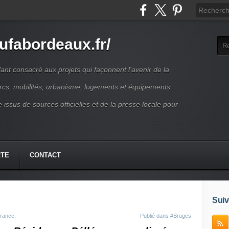
ufabordeaux.fr/
t consacré aux projets qui façonnent l'avenir de la
arcs, mobilités, urbanisme, logements et équipements
 issus de sources officielles et de la presse locale pour
RTE
CONTACT
Suiv
rance.
Publié dans
#Bruges