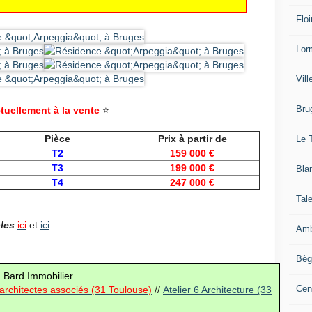
Floi
Lor
Vil
Bru
tuellement à la vente
⭐
Pièce
Prix à partir de
Le 
T2
159 000 €
T3
199 000 €
Bla
T4
247 000 €
Tal
bles
ici
et
ici
Amb
Bèg
 Bard Immobilier
Cen
 architectes associés (31 Toulouse)
//
Atelier 6 Architecture (33