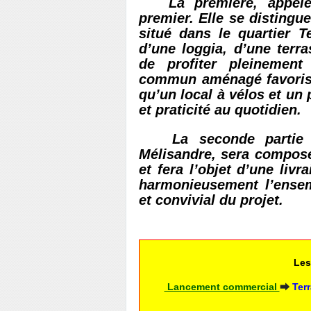
La première, appelée 
premier. Elle se distingu
situé dans le quartier T
d’une loggia, d’une terra
de profiter pleinement
commun aménagé favorise
qu’un local à vélos et un
et praticité au quotidien.
La seconde partie d
Mélisandre, sera composée
et fera l’objet d’une livr
harmonieusement l’ensemb
et convivial du projet.
Les
 Lancement commercial 
⮕
Ter