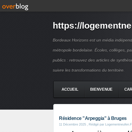
https://logementne
Bordeaux Horizons est un média indépendan
métropole bordelaise. Écoles, collèges, p
publics : retrouvez des articles de synthèse
suivre les transformations du territoire.
ACCUEIL
BIENVENUE
CA
Résidence "Arpeggia" à Bruges
11 Décembre 2025
, Rédigé par Logementneufen.F