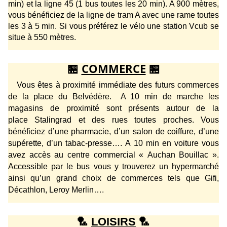
min) et la ligne 45 (1 bus toutes les 20 min). A 900 mètres,
vous bénéficiez de la ligne de tram A avec
une rame toute
s
les
3 à
5 min
. Si vous préférez le vélo une station
Vcub
se
situe à 550
mètres.
🏪
COMMERCE
🏪
Vous êtes à proximité immédiate des futurs commerces
de la place du Belvédère. A 10 min de marche les
magasins de proximité sont présents autour de la
place
Stalingrad
et des rues toutes proches. Vous
bénéficiez d’une pharmacie, d’un salon de coiffure, d’une
supérette, d’un tabac-presse….
A 10 min en voiture vous
avez accès au centre commercial « Auchan Bouillac ».
Accessible par le bus v
ous y trouverez un hypermarché
ainsi qu’un grand choix de commerces tels que Gifi,
Décathlon, Leroy Merlin….
🏸
LOISIRS
🏸