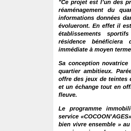
"Ce projet est l’un des p
réaménagement du quart
informations données da
évolueront. En effet il e
établissements sporti
résidence bénéficiera
immédiate à moyen term
Sa conception novatrice e
quartier ambitieux. Paré
offre des jeux de teintes c
et un échange tout en offr
fleuve.
Le programme immobili
service «COCOON’AGES» qui
bien vivre ensemble » au 