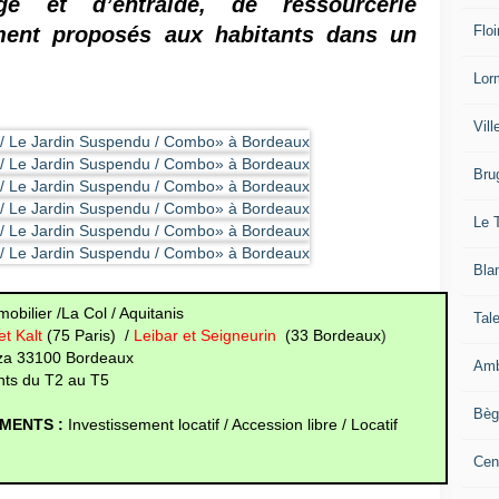
ge et d’entraide, de ressourcerie 
Floi
ent proposés aux habitants dans un 
Lor
Vil
Bru
Le 
Bla
mobilier /La Col / Aquitanis
Tal
et Kalt
(75 Paris) /
Leibar et Seigneurin
(33 Bordeaux
)
za 33100 Bordeaux
Amb
ts du T2 au T5
Bèg
EMENTS :
Investissement locatif / Accession libre / Locatif
Cen