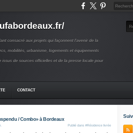
ufabordeaux.fr/
t consacré aux projets qui façonnent l'avenir de la
arcs, mobilités, urbanisme, logements et équipements
 issus de sources officielles et de la presse locale pour
RTE
CONTACT
Suiv
Suspendu / Combo» à Bordeaux
e.
Publié dans
#Résidence livrée