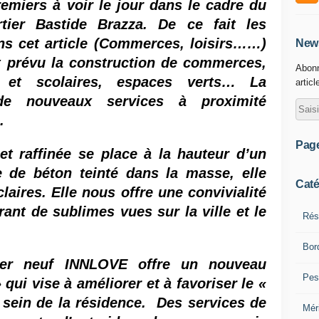
remiers à voir le jour dans le cadre du
ier Bastide Brazza. De ce fait les
ns cet article (Commerces, loisirs……)
News
st prévu la construction de commerces,
Abonn
fs et scolaires, espaces verts… La
articl
 de nouveaux services à proximité
e.
Pag
t raffinée se place à la hauteur d’un 
e de béton teinté dans la masse, elle 
Caté
laires. Elle nous offre une convivialité 
ant de sublimes vues sur la ville et le 
Rés
Bor
er neuf INNLOVE offre un nouveau 
Pes
 vise à améliorer et à favoriser le « 
sein de la résidence.  Des services de 
Mér