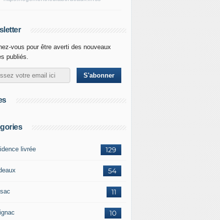
letter
ez-vous pour être averti des nouveaux
es publiés.
es
gories
idence livrée
129
deaux
54
sac
11
ignac
10