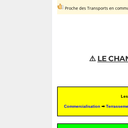
Proche des Transports en com
⚠️ 
LE CHA
Les
Commercialisation
 ➡ 
Terrasseme