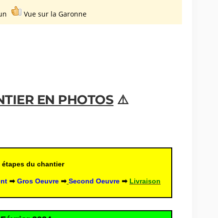
mun
Vue sur la Garonne
NTIER EN PHOTOS
 ⚠️
 étapes du chantier
nt
 ➡
Gros Oeuvre
 ➡
Second Oeuvre
➡ 
Livraison