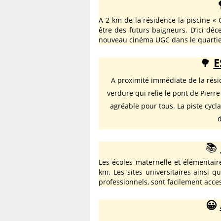
A 2 km de la résidence l
a piscine « 
être des futurs baigneurs.
D’ici déc
nouveau cinéma UGC dans le quartier
🌳
E
A proximité immédiate de la résid
verdure qui relie le pont de Pier
agréable pour tous. La piste cycl
d
📚
Les écoles maternelle et élémentair
km. Les sites universitaires ainsi q
professionnels, sont facilement acc
😀