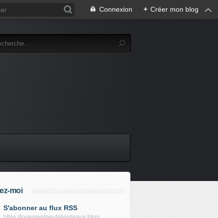
Connexion
+
Créer mon blog
ez-moi
S'abonner au flux RSS
https://logementneufabordeaux.fr/rss