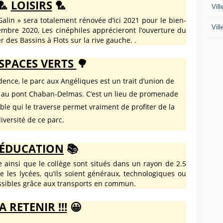
🏸
LOISIRS
🏸
Vil
Galin » sera totalement rénovée d’ici 2021 pour le bien-
Vil
embre 2020, Les cinéphiles apprécieront l’ouverture du
 des Bassins à Flots sur la rive gauche.
.
SPACES VERTS
🌳
ence, le parc aux Angéliques est un trait d’union de
re au pont Chaban-Delmas. C’est un lieu de promenade
able qui le traverse permet vraiment de profiter de la
iversité de ce parc.
ÉDUCATION
📚
e ainsi que le collège sont situés dans un rayon de 2.5
ue les lycées, qu’ils soient généraux, technologiques ou
essibles grâce aux transports en commun.
A RETENIR !!!
😀