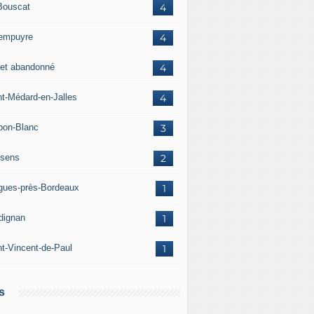
Bouscat
4
empuyre
4
jet abandonné
4
nt-Médard-en-Jalles
4
bon-Blanc
3
sens
2
igues-près-Bordeaux
1
dignan
1
nt-Vincent-de-Paul
1
s