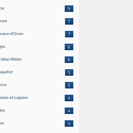
rac
9
mont
7
lenave-d'Ornon
7
ges
6
Taillan-Médoc
6
nquefort
5
ence
5
arès-et-Lagrave
4
les
4
on
4