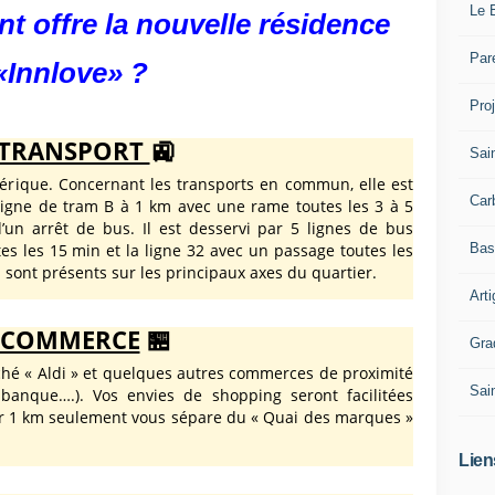
Le 
t offre la nouvelle résidence
Par
«Innlove» ?
Pro
TRANSPORT
🚉
Sai
érique. Concernant les transports en commun, elle est
Car
 ligne de tram B à 1 km avec une rame toutes les 3 à 5
un arrêt de bus. Il est desservi par 5 lignes de bus
Bas
es les 15 min et la ligne 32 avec un passage toutes les
sont présents sur les principaux axes du quartier.
Art
COMMERCE
🏪
Gra
hé « Aldi » et quelques autres commerces de proximité
Sai
, banque….). Vos envies de shopping seront facilitées
r 1 km seulement vous sépare du « Quai des marques »
Lien