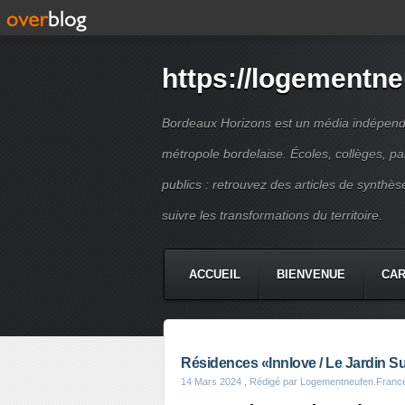
https://logementne
Bordeaux Horizons est un média indépendan
métropole bordelaise. Écoles, collèges, p
publics : retrouvez des articles de synthèse
suivre les transformations du territoire.
ACCUEIL
BIENVENUE
CA
Résidences «Innlove / Le Jardin 
14 Mars 2024
, Rédigé par Logementneufen.Franc