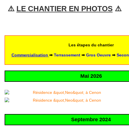
⚠️ 
LE CHANTIER EN PHOTOS
 ⚠️
Les étapes du chantier
Commercialisation
➡ 
Terrassement 
➡
Gros Oeuvre 
➡ 
Secon
Mai 2026
Septembre 2024