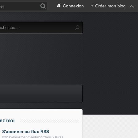
Connexion
+
Créer mon blog
ez-moi
S'abonner au flux RSS
https://logementneufabordeaux.fr/rss