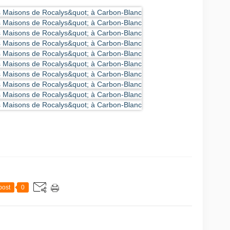
post
0