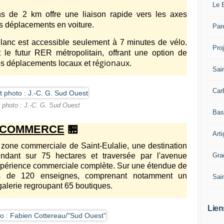
Le 
 de 2 km offre une liaison rapide vers les axes
les déplacements en voiture.
Par
c est accessible seulement à 7 minutes de vélo.
Pro
 le futur RER métropolitain, offrant une option de
égionaux.
les déplacements locaux et r
Sai
Car
t photo : J.-C. G. Sud Ouest
Bas
COMMERCE
🏪
Art
one commerciale de Saint-Eulalie, une destination
Gra
ndant sur 75 hectares et traversée par l'avenue
 expérience commerciale complète. Sur une étendue de
s de 120 enseignes, comprenant notamment un
Sai
alerie regroupant 65 boutiques.
Lien