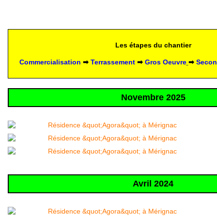
Les étapes du chantier
Commercialisation 
➡ 
Terrassement 
➡ 
Gros Oeuvre
➡
 Secon
Novembre 2025
Avril 2024