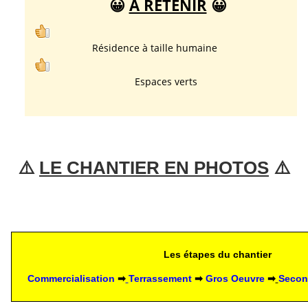
😀
A RETENIR
😀
Résidence à taille humaine
Espaces verts
⚠️ 
LE CHANTIER EN PHOTOS
 ⚠️
Les étapes du chantier
Commercialisation 
➡
Terrassement 
➡ 
Gros Oeuvre 
➡
Secon