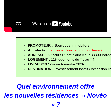
PROMOTEUR : 
 Bouygues Immobiliers
Architecte :
Lanoire & Courrian
(33 Bordeaux)
ADRESSE :
 80 cours Dupré Saint Maur 33300 Bord
LOGEMENT :
 119 logements du T1 au T4 
LIVRAISON : 
r2ème trimestre 2026
DESTINATION :
 Investissement locatif / Accession li
Quel environnement offre
les nouvelles résidences « Novéo
» ?