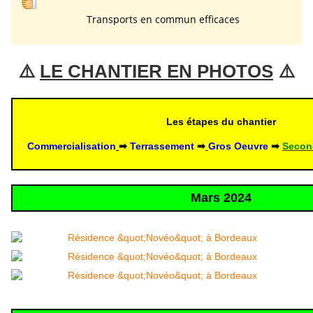
Transports en commun efficaces
⚠️ 
LE CHANTIER EN PHOTOS
 ⚠️
Les étapes du chantier
Commercialisation
➡
Terrassement 
➡
Gros Oeuvre 
➡ 
Secon
Mars 2024