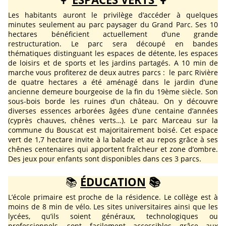
Les habitants auront le privilège d’accéder à quelques
minutes seulement au parc paysager du Grand Parc. Ses 10
hectares bénéficient actuellement d’une grande
restructuration.
Le parc sera découpé en bandes
thématiques distinguant les espaces de détente, les espaces
de loisirs et de sports et les jardins partagés.
A 10 min de
marche vous profiterez de deux autres parcs : le parc Rivière
de
quatre hectares a été aménagé dans le jardin d’une
ancienne demeure bourgeoise de la fin du 19ème siècle. Son
sous-bois borde les ruines d’un château. On y découvre
diverses essences arborées âgées d’une centaine d’années
(cyprès chauves, chênes verts…). Le
parc Marceau sur la
commune du Bouscat est majoritairement boisé. Cet espace
vert de 1,7 hectare invite à la balade et au repos grâce à ses
chênes centenaires qui apportent fraîcheur et zone d’ombre.
Des jeux pour enfants sont disponibles dans ces 3 parcs.
📚
ÉDUCATION
📚
L’école primaire est proche de la résidence. Le collège est à
moins de 8 min de vélo. Les sites universitaires ainsi que les
lycées, qu’ils soient généraux, technologiques ou
professionnels, sont facilement accessibles grâce aux