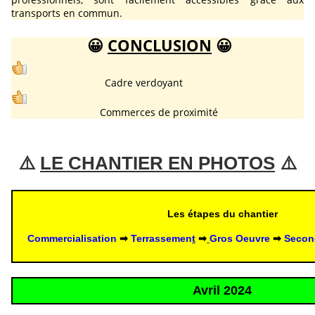
transports en commun.
😀
CONCLUSION
😀
Cadre verdoyant
Commerces de proximité
⚠️ 
LE CHANTIER EN PHOTOS
 ⚠️
Les étapes du chantier
Commercialisation
 ➡ 
Terrassemen
t
 ➡
Gros Oeuvre
 ➡
 Secon
Avril 2024