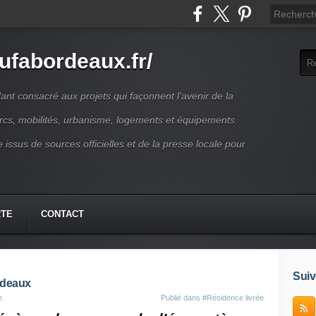
ufabordeaux.fr/
t consacré aux projets qui façonnent l'avenir de la
arcs, mobilités, urbanisme, logements et équipements
 issus de sources officielles et de la presse locale pour
RTE
CONTACT
Suiv
rdeaux
e.
Publié dans
#Résidence livrée