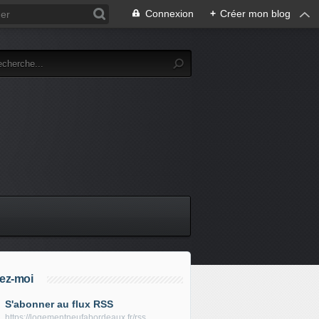
Connexion
+
Créer mon blog
ez-moi
S'abonner au flux RSS
https://logementneufabordeaux.fr/rss