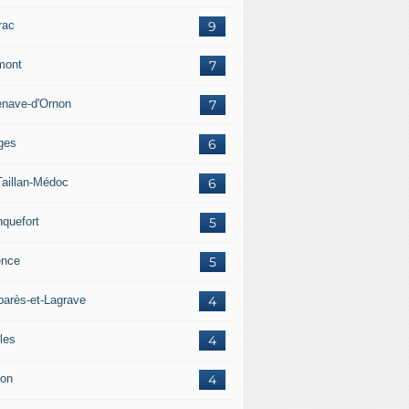
rac
9
mont
7
lenave-d'Ornon
7
ges
6
Taillan-Médoc
6
nquefort
5
ence
5
arès-et-Lagrave
4
les
4
on
4