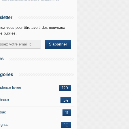
letter
ez-vous pour être averti des nouveaux
es publiés.
es
gories
idence livrée
129
deaux
54
sac
11
ignac
10