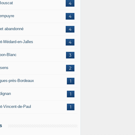
Bouscat
4
empuyre
4
jet abandonné
4
nt-Médard-en-Jalles
4
bon-Blanc
3
sens
2
igues-près-Bordeaux
1
dignan
1
nt-Vincent-de-Paul
1
s