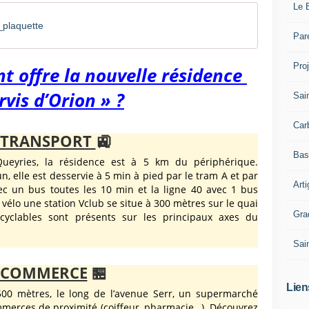
Le 
plaquette
Par
Pro
 offre la nouvelle résidence
rvis d’Orion » ?
Sai
Car
TRANSPORT
🚉
Bas
ueyries, la résidence est à 5 km du périphérique.
 elle est desservie à 5 min à pied par le tram A et par
Art
ec un bus toutes les 10 min et la ligne 40 avec 1 bus
e vélo une station Vclub se situe à 300 mètres sur le quai
Gra
yclables sont présents sur les principaux axes du
Sai
COMMERCE
🏪
Lien
00 mètres, le long de l’avenue Serr, un supermarché
mmerces de proximité (coiffeur, pharmacie…). Découvrez