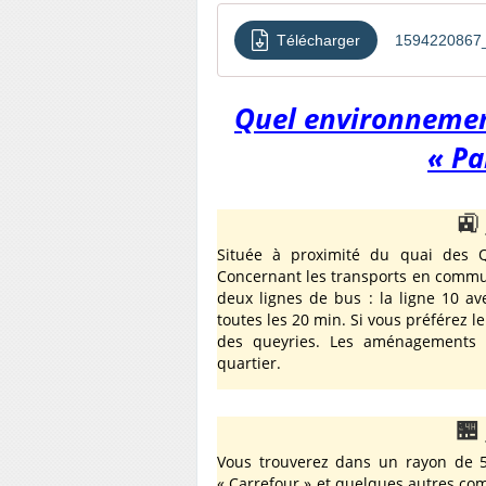
Télécharger
1594220867_
Quel environnement
« Pa
🚉
Située à proximité du quai des Q
Concernant les transports en commun,
deux lignes de bus : la ligne 10 av
toutes les 20 min. Si vous préférez l
des queyries. Les aménagements c
quartier.
🏪
Vous trouverez dans un rayon de 5
« Carrefour » et quelques autres co