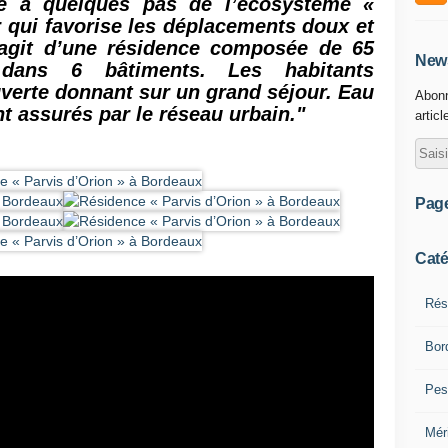
é à quelques pas de l’écosystème «
 qui favorise les déplacements doux et
s’agit d’une résidence composée de 65
News
 dans 6 bâtiments. Les habitants
uverte donnant sur un grand séjour. Eau
Abonn
t assurés par le réseau urbain."
articl
Pag
Caté
Rés
Bor
Pes
Mér