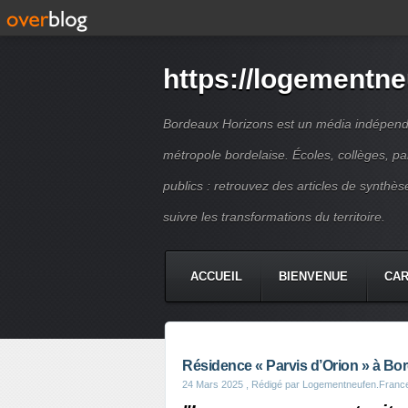
https://logementne
Bordeaux Horizons est un média indépendan
métropole bordelaise. Écoles, collèges, p
publics : retrouvez des articles de synthèse
suivre les transformations du territoire.
ACCUEIL
BIENVENUE
CA
Résidence « Parvis d’Orion » à Bo
24 Mars 2025
, Rédigé par Logementneufen.Franc