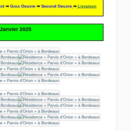
nt
 ➡ 
Gros Oeuvre
➡
Second Oeuvre
➡
Livraison
Janvier 2025