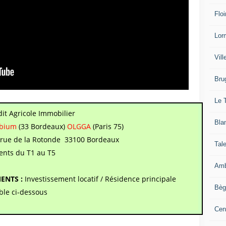
Floi
Lor
Vil
Bru
Le 
dit Agricole Immobilier
Bla
mbium
(33 Bordeaux)
OLGGA
(Paris 75)
 rue de la Rotonde 33100 Bordeaux
Tal
nts du T1 au T5
Amb
ENTS :
Investissement locatif / Résidence principale
Bèg
ble ci-dessous
Cen