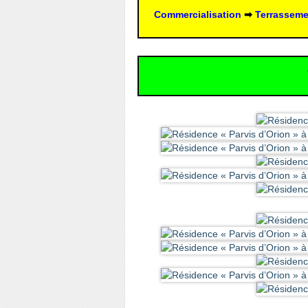
Commercialisation
 ➡ 
Terrasseme