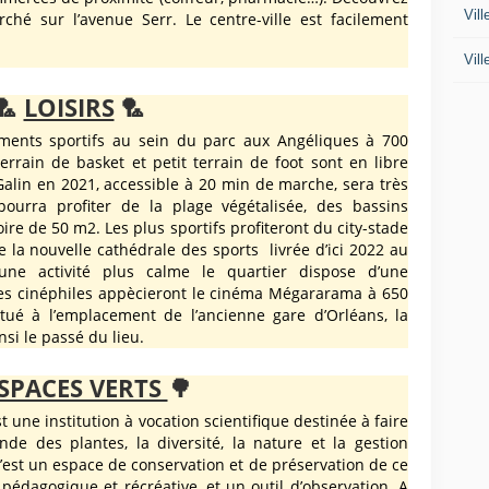
Vil
hé sur l’avenue Serr. Le centre-ville est facilement
Vil
🏸
LOISIRS
🏸
ments sportifs au sein du parc aux Angéliques à 700
errain de basket et petit terrain de foot sont en libre
Galin en 2021, accessible à 20 min de marche, sera très
ourra profiter de la plage végétalisée, des bassins
re de 50 m2. Les plus sportifs profiteront du city-stade
e la nouvelle cathédrale des sports livrée d’ici 2022 au
une activité plus calme le quartier dispose d’une
es cinéphiles appècieront le cinéma Mégararama à 650
itué à l’emplacement de l’ancienne gare d’Orléans, la
si le passé du lieu.
SPACES VERTS
🌳
t une institution à vocation scientifique destinée à faire
de des plantes, la diversité, la nature et la gestion
’est un espace de conservation et de préservation de ce
 pédagogique et récréative, et un outil d’observation. A