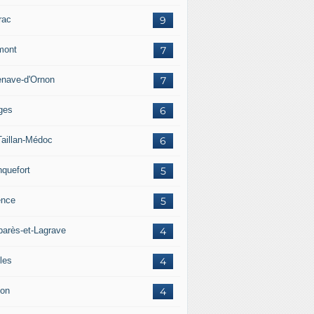
rac
9
mont
7
lenave-d'Ornon
7
ges
6
Taillan-Médoc
6
nquefort
5
ence
5
arès-et-Lagrave
4
les
4
on
4