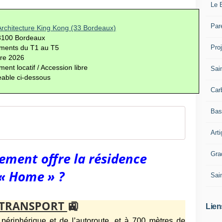
Le 
Par
rchitecture King Kong (33 Bordeaux)
33100 Bordeaux
Pro
ments du T1 au T5
tre 2026
ment locatif / Accession libre
Sai
able ci-dessous
Car
Bas
Art
ement offre la résidence
Gra
« Home » ?
Sai
TRANSPORT
🚉
Lien
riphérique et de l’autoroute, et à 700 mètres de