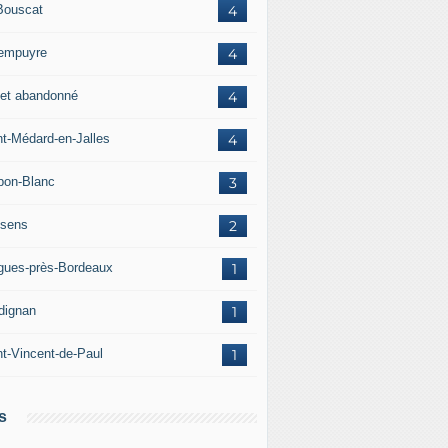
Bouscat
4
empuyre
4
jet abandonné
4
nt-Médard-en-Jalles
4
bon-Blanc
3
sens
2
igues-près-Bordeaux
1
dignan
1
nt-Vincent-de-Paul
1
s