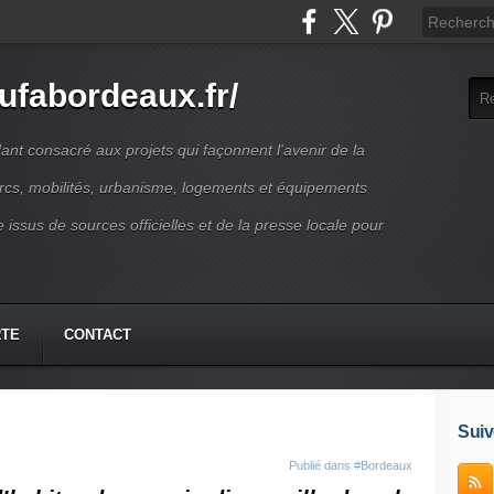
ufabordeaux.fr/
t consacré aux projets qui façonnent l'avenir de la
arcs, mobilités, urbanisme, logements et équipements
 issus de sources officielles et de la presse locale pour
RTE
CONTACT
Suiv
Publié dans
#Bordeaux