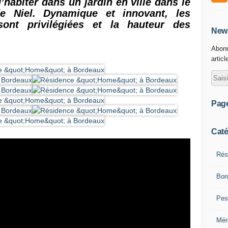
habiter dans un jardin en ville dans le
de Niel. Dynamique et innovant, les
sont privilégiées et la hauteur des
News
Abonn
articl
Pag
Caté
Rés
Bor
Pes
Mér