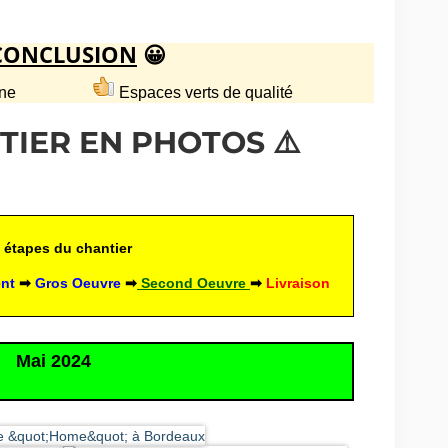
CONCLUSION
😀
 Garonne
Espaces verts de qualité
​​
NTIER EN PHOTOS ⚠️
 étapes du chantier
nt
 ➡ 
Gros Oeuvre 
➡
Second Oeuvre
➡ 
Livraison
Mai 2024