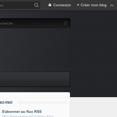
Connexion
+
Créer mon blog
ez-moi
S'abonner au flux RSS
https://logementneufabordeaux.fr/rss