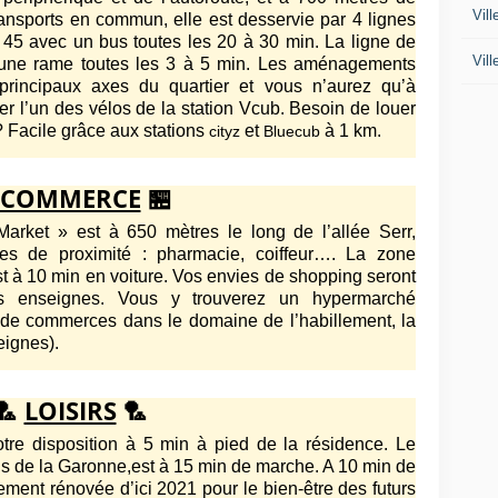
Vil
ransports en commun, elle est desservie par 4 lignes
 45 avec un bus toutes les 20 à 30 min. La ligne de
Vil
 une rame toutes les 3 à 5 min. Les aménagements
 principaux axes du quartier et vous n’aurez qu’à
r l’un des vélos de la station Vcub. Besoin de louer
 Facile grâce aux stations
et
à 1 km.
cityz
Bluecub
COMMERCE
🏪
ket » est à 650 mètres le long de l’allée Serr,
es de proximité : pharmacie, coiffeur…. La zone
t à 10 min en voiture. Vos envies de shopping seront
es enseignes. Vous y trouverez un hypermarché
 de commerces dans le domaine de l’habillement, la
eignes).
🏸
LOISIRS
🏸
tre disposition à 5 min à pied de la résidence. Le
s de la Garonne,est à 15 min de marche. A 10 min de
lement rénovée d’ici 2021 pour le bien-être des futurs