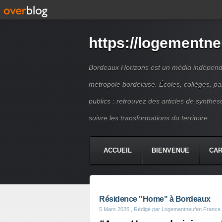
https://logementne
Bordeaux Horizons est un média indépendan
métropole bordelaise. Écoles, collèges, p
publics : retrouvez des articles de synthèse
suivre les transformations du territoire.
ACCUEIL
BIENVENUE
CA
Résidence "Home" à Bordeaux
5 Mars 2026
, Rédigé par Logementneufen.France.