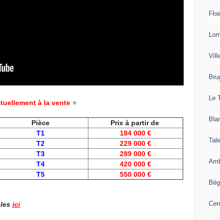
Floi
Lor
Vil
Bru
Le 
tuellement à la vente
⭐
Bla
Pièce
Prix à partir de
T1
184 000 €
Tal
T2
229 000 €
T3
289 000 €
Amb
T4
420 000 €
T5
550 000 €
Bèg
Cen
bles
ici