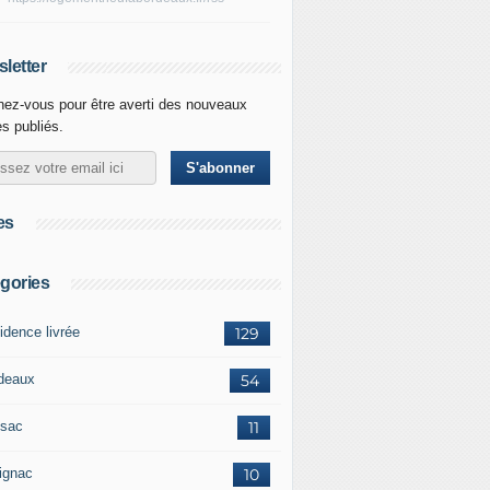
letter
ez-vous pour être averti des nouveaux
es publiés.
es
gories
idence livrée
129
deaux
54
sac
11
ignac
10