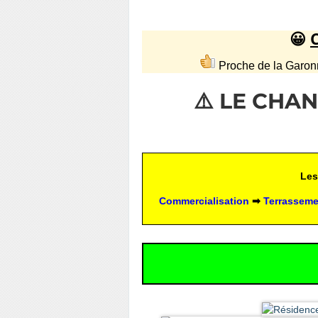
😀
Proche de la
⚠️ LE CHA
Les
Commercialisation
 ➡ 
Terrasseme