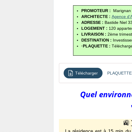
PROMOTEUR : 
Marignan
ARCHITECTE :
Agence d’A
ADRESSE : 
Bastide Niel 
LOGEMENT : 
120 apparte
LIVRAISON :
 2ème trimes
DESTINATION : 
Investisse
·PLAQUETTE : 
Télécharge
Télécharger
PLAQUETTE
Quel environn
🚉
La résidence est à 15 min du pé