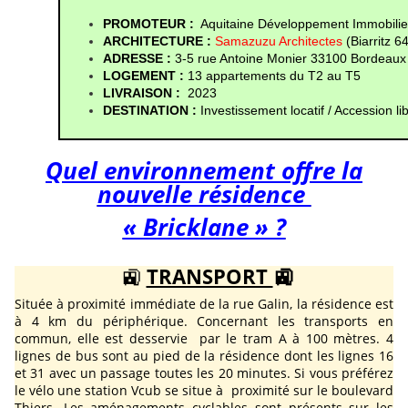
PROMOTEUR : 
Aquitaine Développement Immobilie
ARCHITECTURE :
Samazuzu Architectes
(Biarritz 6
ADRESSE :
3-5 rue Antoine Monier 33100 Bordeaux
LOGEMENT :
13 appartements du T2 au T5
LIVRAISON : 
 2023
DESTINATION : 
Investissement locatif / Accession li
Quel environnement offre la
nouvelle résidence
« Bricklane » ?
🚉
TRANSPORT
🚉
Située à proximité immédiate de la rue Galin, la résidence est
à 4 km du périphérique. Concernant les transports en
commun, elle est desservie par le tram A à 100 mètres. 4
lignes de bus sont au pied de la résidence dont les lignes 16
et 31 avec un passage toutes les 20 minutes. Si vous préférez
le vélo une station Vcub se situe à proximité sur le boulevard
Thiers. Les aménagements cyclables sont présents sur les