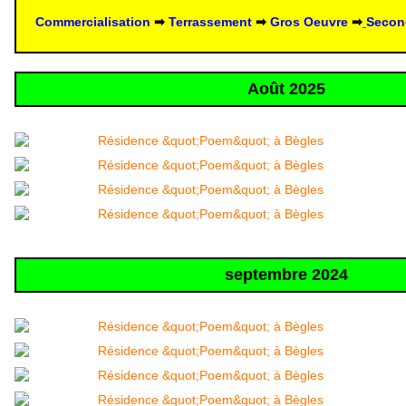
Commercialisation
 ➡ 
Terrassement
 ➡
Gros Oeuvre
➡
Secon
Août 2025
septembre 2024